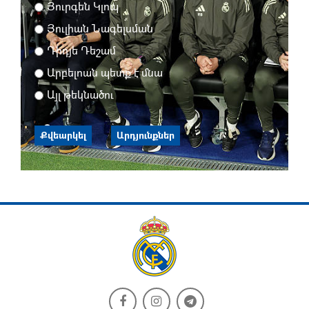
Յուրգեն Կլոպ
Յուլիան Նագելսման
Դիդյե Դեշամ
Արբելոան պետք է մնա
Այլ թեկնածու
Քվեարկել
Արդյունքներ