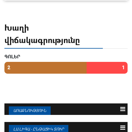
Խաղի
վիճակագրությունը
ԳՈԼԵՐ
2
1
ԱՌԱՋՆՈՒԹՅՈՒՆ
N
Թիմ
Խ
Գ
Մ
1
ԲԱՐՍԵԼՈՆԱ
38
95 : 36
94
ԼԱ ԼԻԳԱ - ԸՆԹԱՑԻԿ ՏՈՒՐ