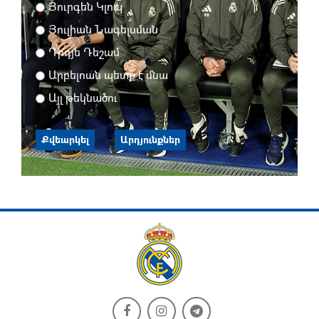
Յուրգեն Կլոպ
Յուլիան Նագելսման
Դիդյե Դեշամ
Արբելոան պետք է մնա
Այլ թեկնածու
Քվեարկել
Արդյունքներ