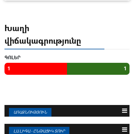
Խաղի
վիճակագրությունը
ԳՈԼԵՐ
1
1
ԱՌԱՋՆՈՒԹՅՈՒՆ
N
Թիմ
Խ
Գ
Մ
1
ԲԱՐՍԵԼՈՆԱ
38
95 : 36
94
ԼԱ ԼԻԳԱ - ԸՆԹԱՑԻԿ ՏՈՒՐ