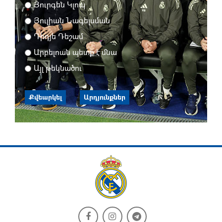
Յուրգեն Կլոպ
Յուլիան Նագելսման
Դիդյե Դեշամ
Արբելոան պետք է մնա
Այլ թեկնածու
Քվեարկել
Արդյունքներ