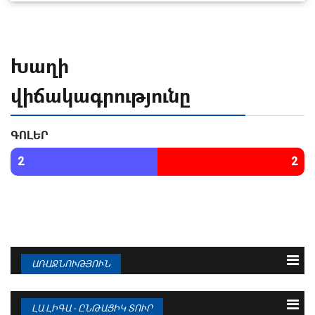
Խաղի
վիճակագրությունը
ԳՈԼԵՐ
2
2
ԱՌԱՋՆՈՒԹՅՈՒՆ
N
Թիմ
Խ
Գ
Մ
1
ԲԱՐՍԵԼՈՆԱ
38
95 : 36
94
ԼԱ ԼԻԳԱ - ԸՆԹԱՑԻԿ ՏՈՒՐ