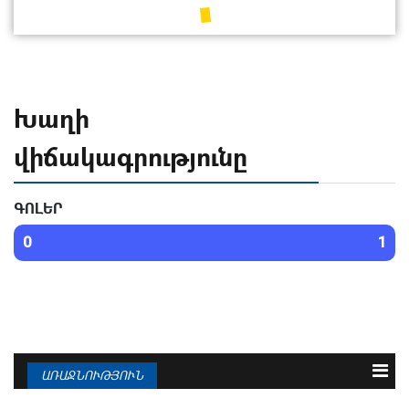
Խաղի
վիճակագրությունը
ԳՈԼԵՐ
0
1
ԱՌԱՋՆՈՒԹՅՈՒՆ
N
Թիմ
Խ
Գ
Մ