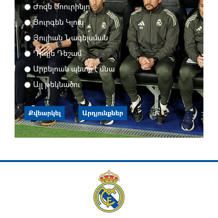
Ժոզե Մոուրինյո
Յուրգեն Կլոպ
Յուլիան Նագելսման
Դիդյե Դեշամ
Արբելոան պետք է մնա
Այլ թեկնածու
Քվեարկել
Արդյունքներ