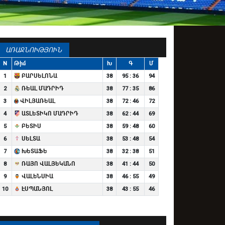
ԱՌԱՋՆՈՒԹՅՈՒՆ
N
Թիմ
Խ
Գ
Մ
1
ԲԱՐՍԵԼՈՆԱ
38
95 : 36
94
2
ՌԵԱԼ ՄԱԴՐԻԴ
38
77 : 35
86
3
ՎԻԼՅԱՌԵԱԼ
38
72 : 46
72
4
ԱՏԼԵՏԻԿՈ ՄԱԴՐԻԴ
38
62 : 44
69
5
ԲԵՏԻՍ
38
59 : 48
60
6
ՍԵԼՏԱ
38
53 : 48
54
7
ԽԵՏԱՖԵ
38
32 : 38
51
8
ՌԱՅՈ ՎԱԼՅԵԿԱՆՈ
38
41 : 44
50
9
ՎԱԼԵՆՍԻԱ
38
46 : 55
49
10
ԷՍՊԱՆՅՈԼ
38
43 : 55
46