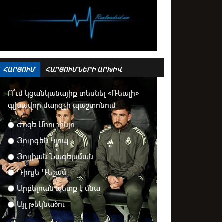
ՀԱՐՑՈՒՄ
ՀԱՐՑՈՒՄՆԵՐԻ ԱՐԽԻՎ
Ո՞ւմ կցանկանայիք տեսնել «Ռեալի»
գլխավոր մարզչի պաշտոնում
Ժոզե Մոուրինյո
Յուրգեն Կլոպ
Յուլիան Նագելսման
Դիդյե Դեշամ
Արբելոան պետք է մնա
Այլ թեկնածու