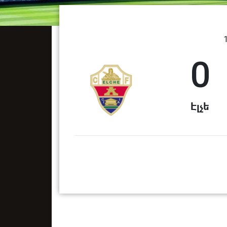
0
Էլչե