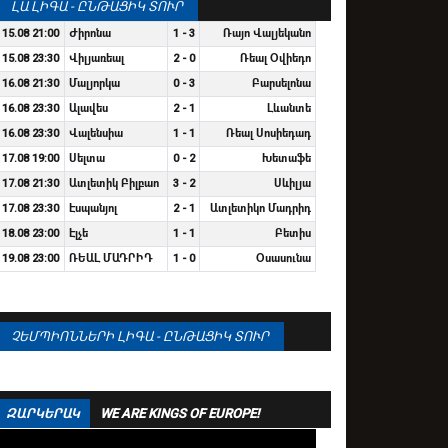
ԼԱ ԼԻԳԱ - ԸՆԹԱՑԻԿ ՏՈՒՐ
15.08 21:00
Ժիրոնա
1 - 3
Ռայո Վալյեկանո
15.08 23:30
Վիլյառեալ
2 - 0
Ռեալ Օվիեդո
16.08 21:30
Մալյորկա
0 - 3
Բարսելոնա
16.08 23:30
Ալավես
2 - 1
Լևանտե
16.08 23:30
Վալենսիա
1 - 1
Ռեալ Սոսիեդադ
17.08 19:00
Սելտա
0 - 2
Խետաֆե
17.08 21:30
Ատլետիկ Բիլբաո
3 - 2
Սևիլյա
17.08 23:30
Էսպանյոլ
2 - 1
Ատլետիկո Մադրիդ
18.08 23:00
Էլչե
1 - 1
Բետիս
19.08 23:00
ՌԵԱԼ ՄԱԴՐԻԴ
1 - 0
Օսասունա
ՉԵՄՊԻՈՆՆԵՐԻ ԼԻԳԱ - ԸՆԹԱՑԻԿ ՏՈՒՐ
ԶԱՐԿԵՐԱԿ
WE ARE KINGS OF EUROPE!