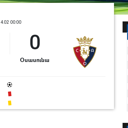
14.02 00:00
0
Օսասունա