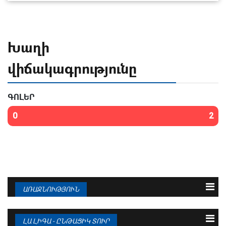
Խաղի
վիճակագրությունը
ԳՈԼԵՐ
0
2
ԱՌԱՋՆՈՒԹՅՈՒՆ
N
Թիմ
Խ
Գ
Մ
1
ԲԱՐՍԵԼՈՆԱ
38
95 : 36
94
ԼԱ ԼԻԳԱ - ԸՆԹԱՑԻԿ ՏՈՒՐ