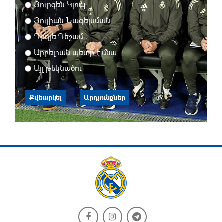
Յուրգեն Կլոպ
Յուլիան Նագելսման
Դիդյե Դեշամ
Արբելոան պետք է մնա
Այլ թեկնածու
Քվեարկել
Արդյունքներ