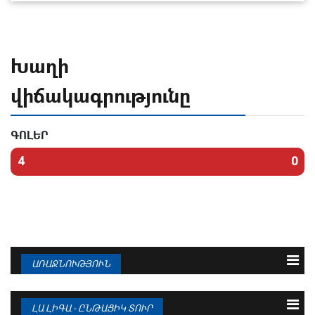
Խաղի
վիճակագրությունը
ԳՈԼԵՐ
4
0
ԱՌԱՋՆՈՒԹՅՈՒՆ
N
Թիմ
Խ
Գ
Մ
1
ԲԱՐՍԵԼՈՆԱ
38
95 : 36
94
ԼԱ ԼԻԳԱ - ԸՆԹԱՑԻԿ ՏՈՒՐ