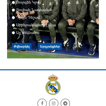
Յուրգեն Կլոպ
Յուլիան Նագելսման
Դիդյե Դեշամ
Արբելոան պետք է մնա
Այլ թեկնածու
Քվեարկել
Արդյունքներ