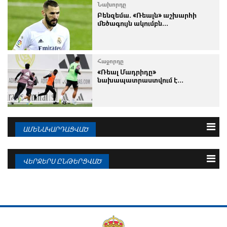
Նախորդը
Բենզեմա. «Ռեալն» աշխարհի
մեծագույն ակումբն...
Հաջորդը
«Ռեալ Մադրիդը»
նախապատրաստվում է...
ԱՄԵՆԱԿԱՐԴԱՑՎԱԾ
3 օրվա
Շաբաթվա
Ամսվա
ՎԵՐՋԵՐՍ ԸՆԹԵՐՑՎԱԾ
09.08.2026
«Ռեալի» հաջորդ մրցակիցը՝
«Բավարիա»...