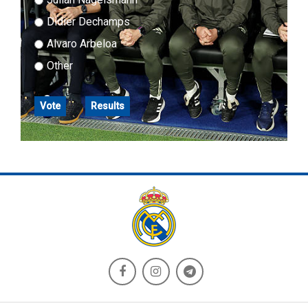
Didier Dechamps
Alvaro Arbeloa
Other
Vote
Results