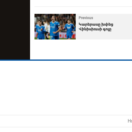
Previous
Կարերասը խփեց
Վինիսիուսի գոլը
H