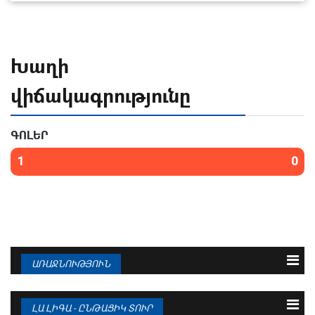
Խաղի
վիճակագրությունը
ԳՈԼԵՐ
1
0
ԱՌԱՋՆՈՒԹՅՈՒՆ
N
Թիմ
Խ
Գ
Մ
1
ԲԱՐՍԵԼՈՆԱ
38
95 : 36
94
ԼԱ ԼԻԳԱ - ԸՆԹԱՑԻԿ ՏՈՒՐ