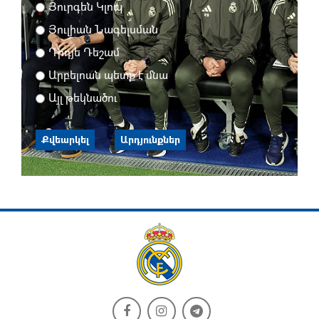
Յուրգեն Կլոպ
Յուլիան Նագելսման
Դիդյե Դեշամ
Արբելոան պետք է մնա
Այլ թեկնածու
Քվեարկել
Արդյունքներ