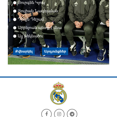
Յուրգեն Կլոպ
Յուլիան Նագելսման
Դիդյե Դեշամ
Արբելոան պետք է մնա
Այլ թեկնածու
Քվեարկել
Արդյունքներ