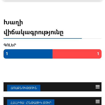
Խաղի
վիճակագրությունը
ԳՈԼԵՐ
1
1
ԱՌԱՋՆՈՒԹՅՈՒՆ
N
Թիմ
Խ
Գ
Մ
1
ԲԱՐՍԵԼՈՆԱ
38
95 : 36
94
ԼԱ ԼԻԳԱ - ԸՆԹԱՑԻԿ ՏՈՒՐ