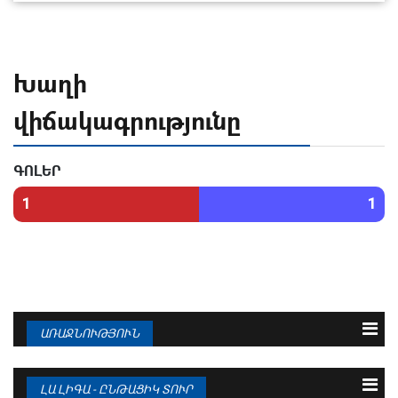
Խաղի
վիճակագրությունը
ԳՈԼԵՐ
1
1
ԱՌԱՋՆՈՒԹՅՈՒՆ
N
Թիմ
Խ
Գ
Մ
1
ԲԱՐՍԵԼՈՆԱ
38
95 : 36
94
ԼԱ ԼԻԳԱ - ԸՆԹԱՑԻԿ ՏՈՒՐ