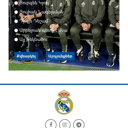
Յուրգեն Կլոպ
Յուլիան Նագելսման
Դիդյե Դեշամ
Արբելոան պետք է մնա
Այլ թեկնածու
Քվեարկել
Արդյունքներ