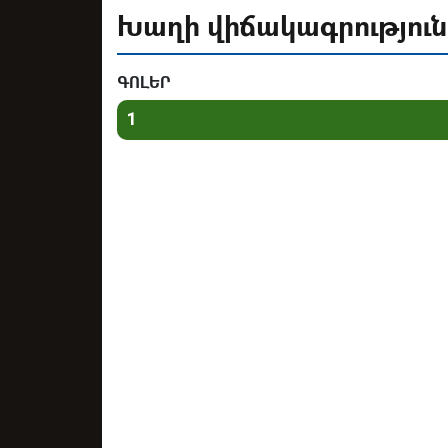
Խաղի վիճակագրություն
ԳՈԼԵՐ
1