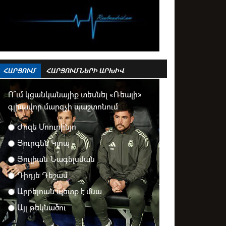
ՀԱՐՑՈՒՄ
ՀԱՐՑՈՒՄՆԵՐԻ ԱՐԽԻՎ
Ո՞ւմ կցանկանայիք տեսնել «Ռեալի»
գլխավոր մարզչի պաշտոնում
Ժոզե Մոուրինյո
Յուրգեն Կլոպ
Յուլիան Նագելսման
Դիդյե Դեշամ
Արբելոան պետք է մնա
Այլ թեկնածու