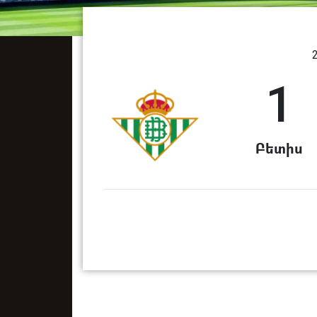
1
Բետիս