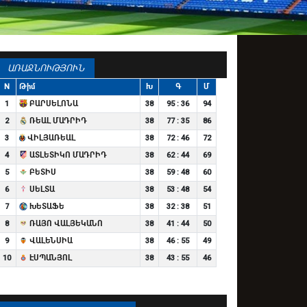
ԱՌԱՋՆՈՒԹՅՈՒՆ
N
Թիմ
Խ
Գ
Մ
1
ԲԱՐՍԵԼՈՆԱ
38
95 : 36
94
2
ՌԵԱԼ ՄԱԴՐԻԴ
38
77 : 35
86
3
ՎԻԼՅԱՌԵԱԼ
38
72 : 46
72
4
ԱՏԼԵՏԻԿՈ ՄԱԴՐԻԴ
38
62 : 44
69
5
ԲԵՏԻՍ
38
59 : 48
60
6
ՍԵԼՏԱ
38
53 : 48
54
7
ԽԵՏԱՖԵ
38
32 : 38
51
8
ՌԱՅՈ ՎԱԼՅԵԿԱՆՈ
38
41 : 44
50
9
ՎԱԼԵՆՍԻԱ
38
46 : 55
49
10
ԷՍՊԱՆՅՈԼ
38
43 : 55
46