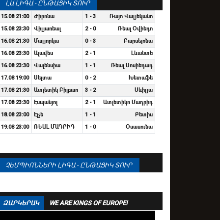
ԼԱ ԼԻԳԱ - ԸՆԹԱՑԻԿ ՏՈՒՐ
15.08 21:00
Ժիրոնա
1 - 3
Ռայո Վալյեկանո
15.08 23:30
Վիլյառեալ
2 - 0
Ռեալ Օվիեդո
16.08 21:30
Մալյորկա
0 - 3
Բարսելոնա
16.08 23:30
Ալավես
2 - 1
Լևանտե
16.08 23:30
Վալենսիա
1 - 1
Ռեալ Սոսիեդադ
17.08 19:00
Սելտա
0 - 2
Խետաֆե
17.08 21:30
Ատլետիկ Բիլբաո
3 - 2
Սևիլյա
17.08 23:30
Էսպանյոլ
2 - 1
Ատլետիկո Մադրիդ
18.08 23:00
Էլչե
1 - 1
Բետիս
19.08 23:00
ՌԵԱԼ ՄԱԴՐԻԴ
1 - 0
Օսասունա
ՉԵՄՊԻՈՆՆԵՐԻ ԼԻԳԱ - ԸՆԹԱՑԻԿ ՏՈՒՐ
ԶԱՐԿԵՐԱԿ
WE ARE KINGS OF EUROPE!