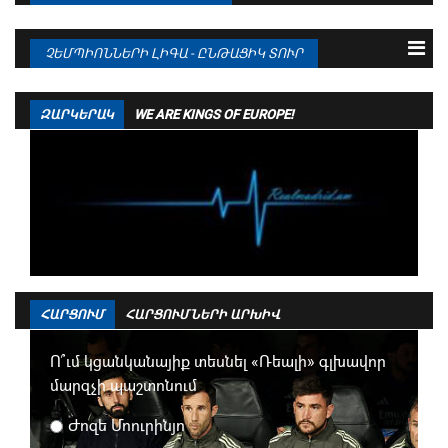
2
ՌԵԱԼ ՄԱԴՐԻԴ
38
77 : 35
86
15.08 21:00
Ժիրոնա
1 - 3
Ռայո Վալյեկանո
3
ՎԻԼՅԱՌԵԱԼ
38
72 : 46
72
15.08 23:30
Վիլյառեալ
2 - 0
Ռեալ Օվիեդո
ՉԵՄՊԻՈՆՆԵՐԻ ԼԻԳԱ - ԸՆԹԱՑԻԿ ՏՈՒՐ
4
ԱՏԼԵՏԻԿՈ ՄԱԴՐԻԴ
38
62 : 44
69
16.08 21:30
Մալյորկա
0 - 3
Բարսելոնա
5
ԲԵՏԻՍ
38
59 : 48
60
16.08 23:30
Ալավես
2 - 1
Լևանտե
6
ՍԵԼՏԱ
38
53 : 48
54
ԶԱՐԿԵՐԱԿ
WE ARE KINGS OF EUROPE!
16.08 23:30
Վալենսիա
1 - 1
Ռեալ Սոսիեդադ
7
ԽԵՏԱՖԵ
38
32 : 38
51
17.08 19:00
Սելտա
0 - 2
Խետաֆե
8
ՌԱՅՈ ՎԱԼՅԵԿԱՆՈ
38
41 : 44
50
17.08 21:30
Ատլետիկ Բիլբաո
3 - 2
Սևիլյա
9
ՎԱԼԵՆՍԻԱ
38
46 : 55
49
17.08 23:30
Էսպանյոլ
2 - 1
Ատլետիկո Մադրիդ
10
ԷՍՊԱՆՅՈԼ
38
43 : 55
46
18.08 23:00
Էլչե
1 - 1
Բետիս
19.08 23:00
ՌԵԱԼ ՄԱԴՐԻԴ
1 - 0
Օսասունա
ՀԱՐՑՈՒՄ
ՀԱՐՑՈՒՄՆԵՐԻ ԱՐԽԻՎ
Ո՞ւմ կցանկանայիք տեսնել «Ռեալի» գլխավոր
մարզչի պաշտոնում
Ժոզե Մոուրինյո