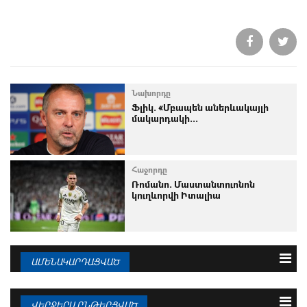
Նախորդը
Ֆլիկ. «Մբապեն աներևակայլի
մակարդակի...
Հաջորդը
Ռոմանո. Մաստանտուոնոն
կուղևորվի Իտալիա
ԱՄԵՆԱԿԱՐԴԱՑՎԱԾ
3 օրվա
Շաբաթվա
Ամսվա
ՎԵՐՋԵՐՍ ԸՆԹԵՐՑՎԱԾ