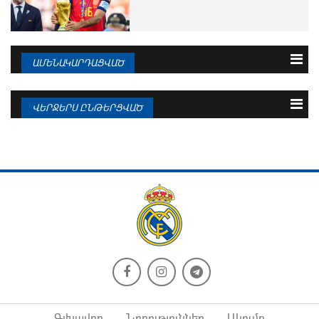
ԱՄԵՆԱԿԱՐԴԱՑՎԱԾ
3 օրվա
Շաբաթվա
Ամսվա
ՎԵՐՋԵՐՍ ԸՆԹԵՐՑՎԱԾ
07.08.2026
Պաշտոնական հայտարարություն.
07.08.2026
Գոնսալո Գարսիա
Ցուցանիշ, որով «Ռեալը» միակն է
պատմության...
07.08.2026
Մոուրինիոն անհամբեր է
07.08.2026
Կուրտուա. «Պատասխան հանդիպումը
եզրափակիչ է...
07.08.2026
Վինիսիուսը խոսել է Մոուրինիոյի
07.08.2026
հետ...
Պաշտոնական հայտարարություն.
Վինիսիուս...
Գլխավոր
Նորություններ
Ակումբ